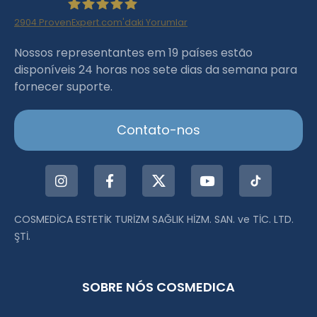
2904
ProvenExpert.com'daki Yorumlar
Haartransplantation Istanbul |Dr.Acar aus
Nossos representantes em 19 países estão
disponíveis 24 horas nos sete dias da semana para
Istanbul
fornecer suporte.
Contato-nos
COSMEDİCA ESTETİK TURİZM SAĞLIK HİZM. SAN. ve TİC. LTD.
ŞTİ.
SOBRE NÓS COSMEDICA