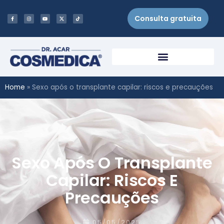
Consulta gratuita
Home
»
Sexo após o transplante capilar: riscos e precauções
Sexo Após O Transplante
Capilar: Riscos E
Precauções
05/05/2025