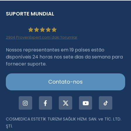
SUPORTE MUNDIAL
2904
ProvenExpert.com'daki Yorumlar
Haartransplantation Istanbul |Dr.Acar aus
Nossos representantes em 19 países estão
disponíveis 24 horas nos sete dias da semana para
Istanbul
fornecer suporte.
Contato-nos
COSMEDİCA ESTETİK TURİZM SAĞLIK HİZM. SAN. ve TİC. LTD.
ŞTİ.