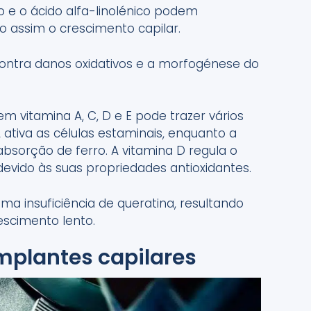
o e o ácido alfa-linolénico podem
o assim o crescimento capilar.
ontra danos oxidativos e a morfogénese do
m vitamina A, C, D e E pode trazer vários
 ativa as células estaminais, enquanto a
bsorção de ferro. A vitamina D regula o
s devido às suas propriedades antioxidantes.
uma insuficiência de queratina, resultando
escimento lento.
mplantes capilares