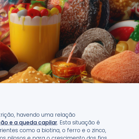
trição, havendo uma relação
ão e a queda capilar
. Esta situação é
entes como a biotina, o ferro e o zinco,
os pilosos e para o crescimento dos fios.