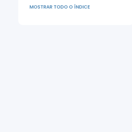
Cosmédica e o Dr. Levent Acar
MOSTRAR TODO O ÍNDICE
Conclusão