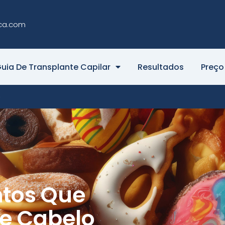
ca.com
uia De Transplante Capilar
Resultados
Preço
o
ntos Que
e Cabelo