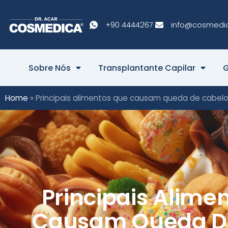
+90 4444267
info@cosmedi
Sobre Nós
Transplantante Capilar
G
Home
»
Principais alimentos que causam queda de cabel
Principais Alime
Causam Queda D