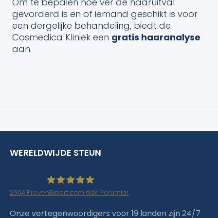
Om te bepalen hoe ver de haaruitval
gevorderd is en of iemand geschikt is voor
een dergelijke behandeling, biedt de
Cosmedica Kliniek een
gratis haaranalyse
aan.
WERELDWIJDE STEUN
2904
ProvenExpert.com'daki Yorumlar
Haartransplantation Istanbul |Dr.Acar aus
Onze vertegenwoordigers voor 19 landen zijn 24/7