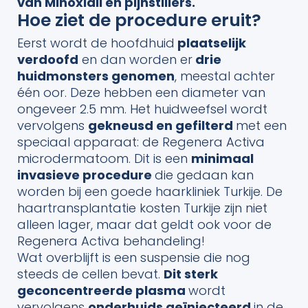
van Minoxidil en pijnstillers.
Hoe ziet de procedure eruit?
Eerst wordt de hoofdhuid
plaatselijk
verdoofd
en dan worden er
drie
huidmonsters genomen
, meestal achter
één oor. Deze hebben een diameter van
ongeveer 2.5 mm. Het huidweefsel wordt
vervolgens
gekneusd en gefilterd
met een
speciaal apparaat: de Regenera Activa
microdermatoom. Dit is een
minimaal
invasieve procedure
die gedaan kan
worden bij een goede haarkliniek Turkije. De
haartransplantatie kosten Turkije zijn niet
alleen lager, maar dat geldt ook voor de
Regenera Activa behandeling!
Wat overblijft is een suspensie die nog
steeds de cellen bevat.
Dit sterk
geconcentreerde plasma
wordt
vervolgens
onderhuids geïnjecteerd
in de