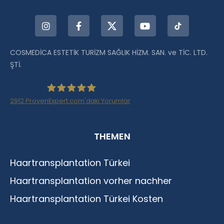
COSMEDİCA ESTETİK TURİZM SAĞLIK HİZM. SAN. ve TİC. LTD.
ŞTİ.
2912
ProvenExpert.com'daki Yorumlar
Haartransplantation Istanbul |Dr.Acar aus
THEMEN
Istanbul
Haartransplantation Türkei
Haartransplantation vorher nachher
Haartransplantation Türkei Kosten