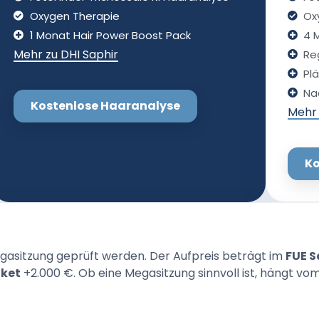
Oxygen Therapie
Ox
1 Monat Hair Power Boost Pack
4 
Mehr zu DHI Saphir
Re
Pl
Na
Kostenlose Haaranalyse
Mehr 
Ko
asitzung geprüft werden. Der Aufpreis beträgt im
FUE S
aket
+2.000 €. Ob eine Megasitzung sinnvoll ist, hängt v