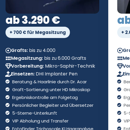
ab 3.290 €
ab
+ 700 € für Megasitzung
+ 2
Grafts:
bis zu 4.000
Gra
Megasitzung:
bis zu 6.000 Grafts
Me
Vorbereitung:
Mikro-Saphir-Technik
Vo
Einsetzen:
DHI Implanter Pen
Ein
Beratung & Haarlinie durch Dr. Acar
Be
Graft-Sortierung unter HD Mikroskop
Gr
Ergebniskontrolle am Folgetag
Er
Persönlicher Begleiter und Übersetzer
Pe
5-Sterne-Unterkunft
5-
VIP Abholung und Transfer
VI
FotoFinder Trichoscale KI Haaranalyse
Fo