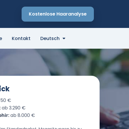
Kostenlose Haaranalyse
e
Kontakt
Deutsch
ick
550 €
:
ab 3.290 €
hir:
ab 8.000 €