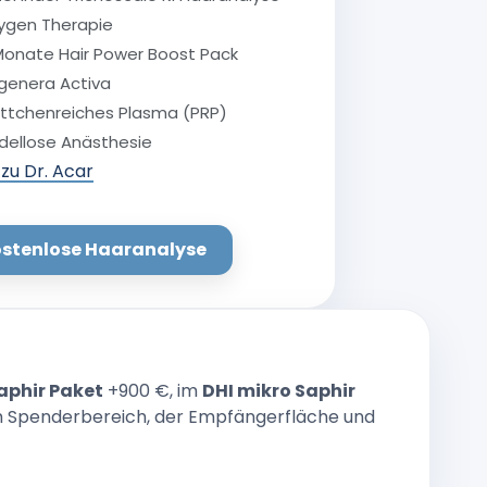
ygen Therapie
Monate Hair Power Boost Pack
genera Activa
ättchenreiches Plasma (PRP)
dellose Anästhesie
zu Dr. Acar
stenlose Haaranalyse
aphir Paket
+900 €, im
DHI mikro Saphir
om Spenderbereich, der Empfängerfläche und