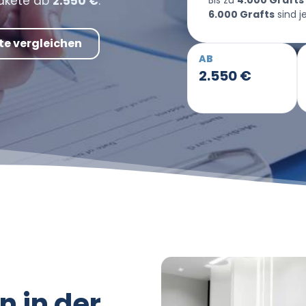
Pakete ab
2.550 €
.
Bis zu
4.000 Grafts
6.000 Grafts
sind j
te vergleichen
AB
2.550 €
n in der