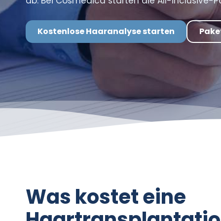
ab. Bei Cosmedica starten die All-inclusive-
Kostenlose Haaranalyse starten
Pake
Was kostet eine
Haartransplantatio