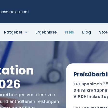
cosmedica.com
Ratgeber
Ergebnisse
Preis
Blog
Stor
ation
Preisüberbl
2026
FUE Spahir:
ab 2.
DHI mikro Saphir
Türkei hängen vor allem von
VIP DHI mikro Sap
und enthaltenen Leistungen