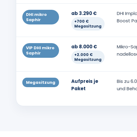
ab 3.290 €
DHI Impl
DHI mikro
Saphir
Boost Pa
+700 €
Megasitzung
ab 8.000 €
Mikro-Sa
VIP DHI mikro
Saphir
nadellos
+2.000 €
Megasitzung
Aufpreis je
Bis zu 6
Megasitzung
Paket
und Beha