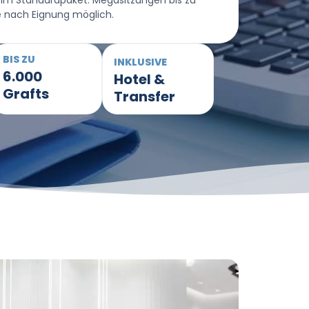
im Standardpaket. Megasitzungen bis zu
e nach Eignung möglich.
BIS ZU
INKLUSIVE
6.000
Hotel &
Grafts
Transfer