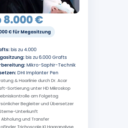
 8.000 €
.000 € für Megasitzung
fts:
bis zu 4.000
gasitzung:
bis zu 6.000 Grafts
rbereitung:
Mikro-Saphir-Technik
setzen:
DHI Implanter Pen
ratung & Haarlinie durch Dr. Acar
aft-Sortierung unter HD Mikroskop
gebniskontrolle am Folgetag
rsönlicher Begleiter und Übersetzer
Sterne-Unterkunft
P Abholung und Transfer
toFinder Trichoscale KI Haaranalyse