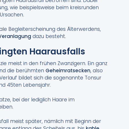
ingten Haarausfall betroffen sind. Dabei
kung, wie beispielsweise beim kreisrunden
 Ursachen.
male Begleiterscheinung des Älterwerdens,
 Veranlagung
dazu besteht.
dingten Haarausfalls
ie meist in den frühen Zwanzigern. Ein ganz
sind die berühmten
Geheimratsecken
, also
Verlauf bildet sich die sogenannte Tonsur
nd 45ten Lebensjahr.
tze, bei der lediglich Haare im
eiben.
fall meist später, nämlich mit Beginn der
aare entlang des Scheitels aus, bis
kahle