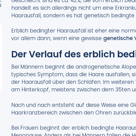
Geschlecht sind es ca. 42%, die vom erblich bed
d
handelt es sich allerdings nicht um eine Erkran
Haarausfall, sondern es hat genetisch bedingte
Erblich bedingter Haarausfall ist eher eine nor
vor allem dann, wenn eine gewisse
genetische
Der Verlauf des erblich be
Bei Männern beginnt die androgenetische Alopez
typisches Symptom, dass die Haare ausfallen, 
der Haarausfall über den Schläfen. Im weiteren 
am Hinterkopf, meistens zwischen dem 35ten u
Nach und nach entsteht auf diese Weise eine Gla
Haarkranzbereich zwischen den Ohren zurückbl
Bei Frauen beginnt der erblich bedingte Haaraus
Menopause. Anders als bei Männern fallen die H