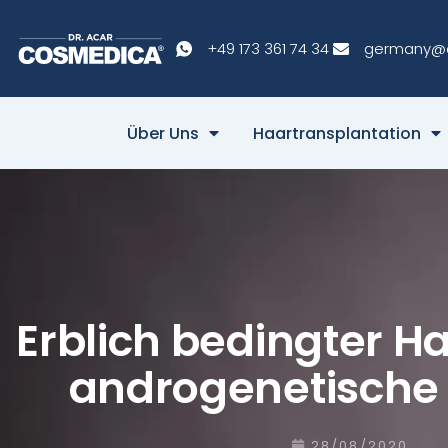
+49 173 361 74 34
germany@
Über Uns
Haartransplantation
Erblich bedingter Ha
androgenetische 
28/08/2020