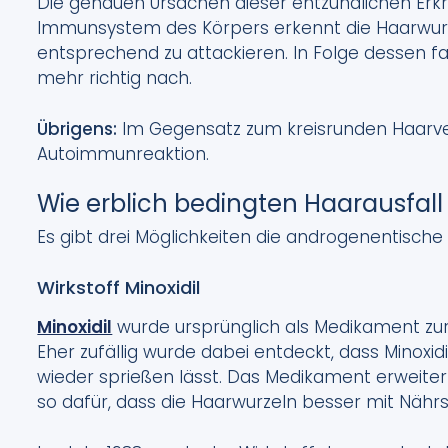
Die genauen Ursachen dieser entzündlichen Erk
Immunsystem des Körpers erkennt die Haarwurz
entsprechend zu attackieren. In Folge dessen f
mehr richtig nach.
Übrigens:
Im Gegensatz zum kreisrunden Haarverl
Autoimmunreaktion.
Wie erblich bedingten Haarausfal
Es gibt drei Möglichkeiten die androgenentische
Wirkstoff Minoxidil
Minoxidil
wurde ursprünglich als Medikament zur
Eher zufällig wurde dabei entdeckt, dass Minoxi
wieder sprießen lässt. Das Medikament erweite
so dafür, dass die Haarwurzeln besser mit Nähr