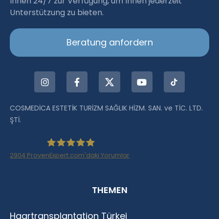
Ihnen 24/7 zur Verfügung, um Ihnen jederzeit
Unterstützung zu bieten.
Beratung anfordern
COSMEDİCA ESTETİK TURİZM SAĞLIK HİZM. SAN. ve TİC. LTD.
ŞTİ.
2904
ProvenExpert.com'daki Yorumlar
Haartransplantation Istanbul |Dr.Acar aus
THEMEN
Istanbul
Haartransplantation Türkei