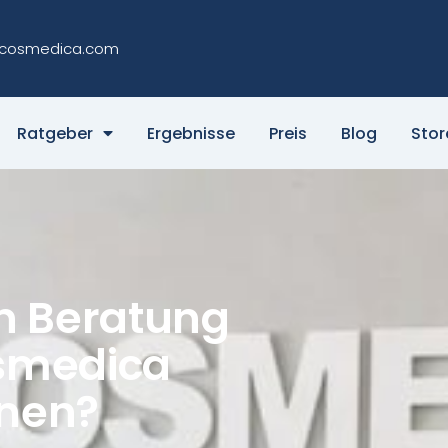
cosmedica.com
Ratgeber
Ergebnisse
Preis
Blog
Stor
n Beratung
osmedica
nnen?