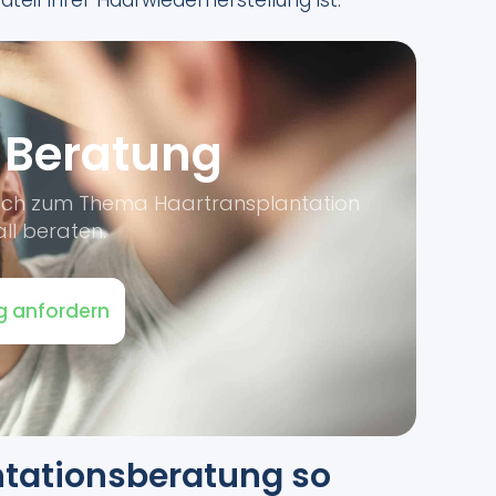
teil Ihrer Haarwiederherstellung ist.
 Beratung
dlich zum Thema Haartransplantation
ll beraten.
g anfordern
tations­beratung so