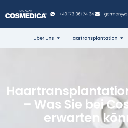
+49 173 361 74 34
germany@
Über Uns
Haartransplantation
Haartransplantatio
– Was Sie bei C
erwarten kö