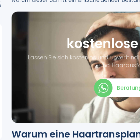
warum dieser Schritt ein entscheidender Bestand
d
kostenlose
Lassen Sie sich kostenlos und unverbin
und Haarausfa
Beratun
Warum eine Haartransplan