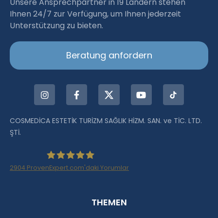
Unsere Ansprechpartner in 19 Ländern stehen
Ihnen 24/7 zur Verfügung, um Ihnen jederzeit
Unterstützung zu bieten.
Beratung anfordern
COSMEDİCA ESTETİK TURİZM SAĞLIK HİZM. SAN. ve TİC. LTD.
ŞTİ.
2904
ProvenExpert.com'daki Yorumlar
Haartransplantation Istanbul |Dr.Acar aus
THEMEN
Istanbul