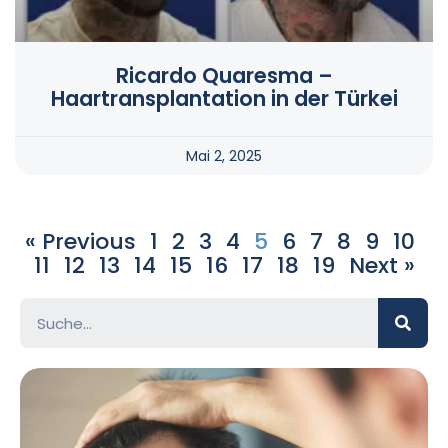
Ricardo Quaresma –
Haartransplantation in der Türkei
Mai 2, 2025
« Previous
1
2
3
4
5
6
7
8
9
10
11
12
13
14
15
16
17
18
19
Next »