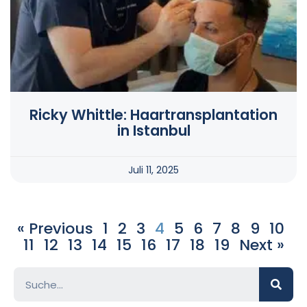
Ricky Whittle: Haartransplantation
in Istanbul
Juli 11, 2025
« Previous
1
2
3
4
5
6
7
8
9
10
11
12
13
14
15
16
17
18
19
Next »