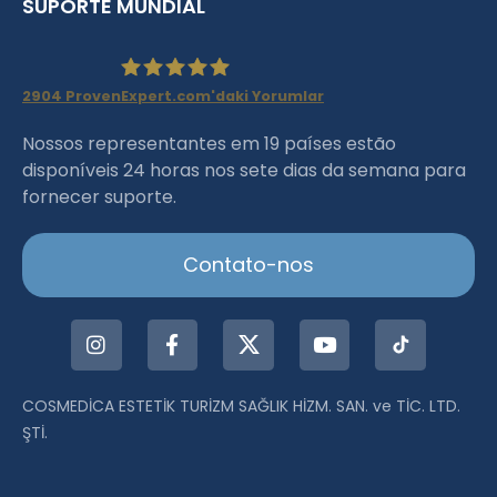
SUPORTE MUNDIAL
2904
ProvenExpert.com'daki Yorumlar
Haartransplantation Istanbul
Nossos representantes em 19 países estão
disponíveis 24 horas nos sete dias da semana para
|Dr.Acar aus Istanbul
fornecer suporte.
Contato-nos
COSMEDİCA ESTETİK TURİZM SAĞLIK HİZM. SAN. ve TİC. LTD.
ŞTİ.