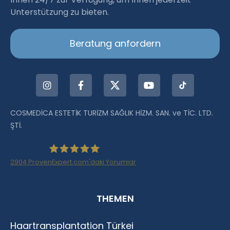
Unterstützung zu bieten.
Beratung anfordern
COSMEDİCA ESTETİK TURİZM SAĞLIK HİZM. SAN. ve TİC. LTD.
ŞTİ.
2904
ProvenExpert.com'daki Yorumlar
Haartransplantation Istanbul |Dr.Acar aus
THEMEN
Istanbul
Haartransplantation Türkei