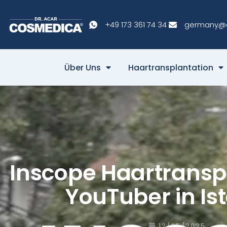
+49 173 361 74 34
germany@
Über Uns
Haartransplantation
Inscope Haartransp
YouTuber in Is
12/05/2025