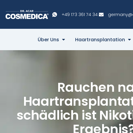
+49 173 361 74 34
germany@
Über Uns
Haartransplantation
Rauchen n
Haartransplantat
schädlich ist Nikot
Ergebnis