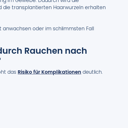
ung im Gewebe. Dadurch wird die
 die transplantierten Haarwurzeln erhalten
ht anwachsen oder im schlimmsten Fall
 durch Rauchen nach
?
höht das
Risiko für Komplikationen
deutlich.