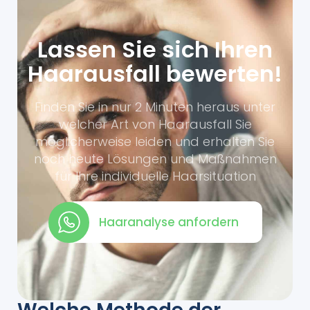
Lassen Sie sich Ihren
Haarausfall bewerten!
Finden Sie in nur 2 Minuten heraus unter
welcher Art von Haarausfall Sie
möglicherweise leiden und erhalten Sie
noch heute Lösungen und Maßnahmen
für Ihre individuelle Haarsituation
Haaranalyse anfordern