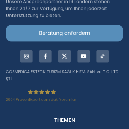
Unsere Ansprechpartner in 19 Ländern stehen
Ihnen 24/7 zur Verfügung, um Ihnen jederzeit
Unterstützung zu bieten.
Beratung anfordern
COSMEDİCA ESTETİK TURİZM SAĞLIK HİZM. SAN. ve TİC. LTD.
ŞTİ.
2904
ProvenExpert.com'daki Yorumlar
Haartransplantation Istanbul |Dr.Acar aus
THEMEN
Istanbul