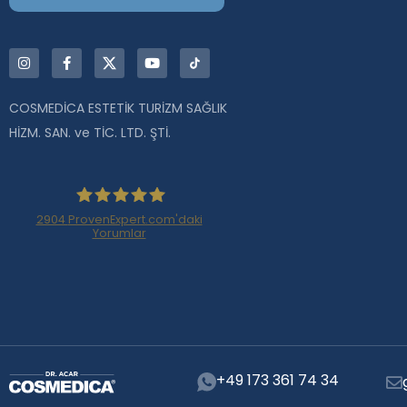
COSMEDİCA ESTETİK TURİZM SAĞLIK
HİZM. SAN. ve TİC. LTD. ŞTİ.
2904
ProvenExpert.com'daki
Yorumlar
Haartransplantation
Istanbul |Dr.Acar aus
Istanbul
+49 173 361 74 34