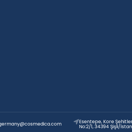
Esentepe, Kore Şehitler
germany@cosmedica.com
No:2/1, 34394 Şişli/İsta