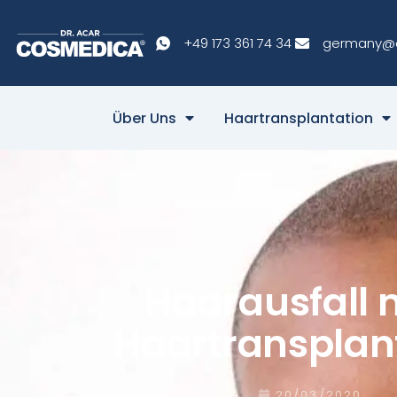
+49 173 361 74 34
germany@
Über Uns
Haartransplantation
Haarausfall 
Haartransplan
20/03/2020