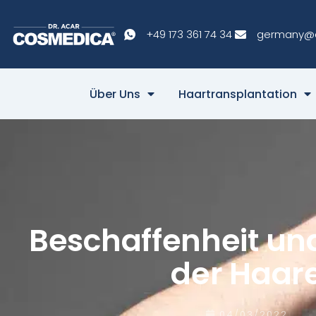
+49 173 361 74 34
germany@
Über Uns
Haartransplantation
Beschaffenheit un
der Haar
04/03/2022