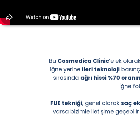
Bu
Cosmedica Clinic
‘e ek olara
iğne yerine
ileri teknoloji
basınçl
sırasında
ağrı hissi %70 oranı
İğne fo
FUE tekniği
, genel olarak
saç ek
varsa bizimle iletişime geçebili