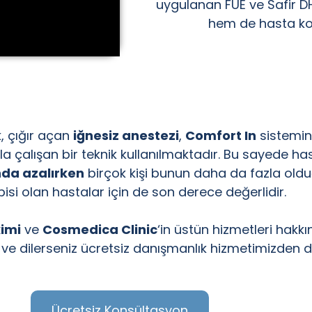
uygulanan FUE ve Safir DHI
hem de hasta kon
k, çığır açan
iğnesiz anestezi
,
Comfort In
sistemin
a çalışan bir teknik kullanılmaktadır. Bu sayede ha
nda azalırken
birçok kişi bunun daha da fazla oldu
bisi olan hastalar için de son derece değerlidir.
imi
ve
Cosmedica Clinic
‘in üstün hizmetleri hakk
r ve dilerseniz ücretsiz danışmanlık hizmetimizden de
Ücretsiz Konsültasyon