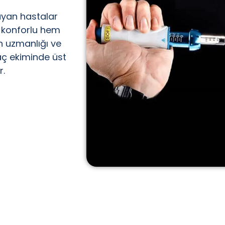
ayan hastalar
m konforlu hem
ın uzmanlığı ve
saç ekiminde üst
r.