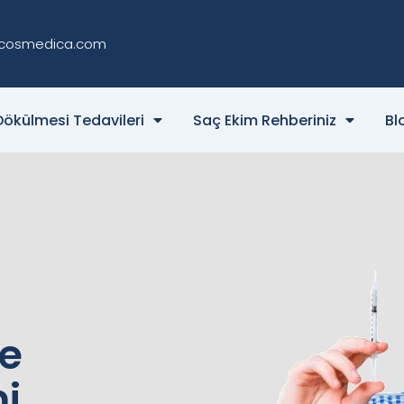
cosmedica.com
Dökülmesi Tedavileri
Saç Ekim Rehberiniz
Bl
le
i