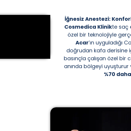
İğnesiz Anestezi: Konfor
Cosmedica Klinik
te saç 
özel bir teknolojiyle gerç
Acar
’ın uyguladığı Co
doğrudan kafa derisine i
basınçla çalışan özel bir 
anında bölgeyi uyuşturur 
%70 daha a