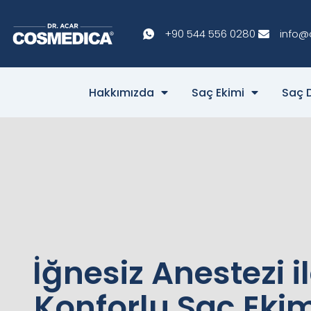
+90 544 556 0280
info@
Hakkımızda
Saç Ekimi
Saç 
İğnesiz Anestezi i
Konforlu Saç Ekim