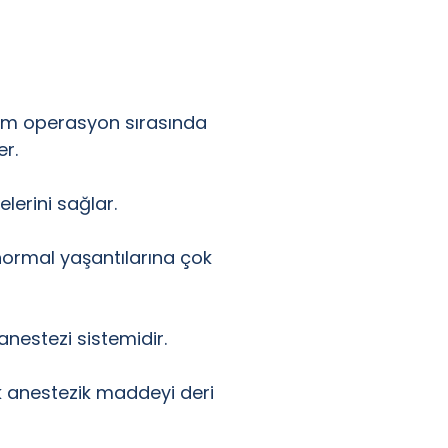
hem operasyon sırasında
r.
erini sağlar.
normal yaşantılarına çok
anestezi sistemidir.
rak anestezik maddeyi deri