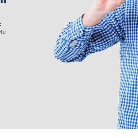
e
rlu