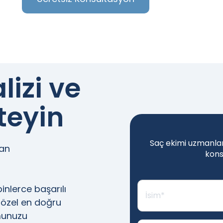
lizi ve
teyin
Saç ekimi uzmanları
man
kons
inlerce başarılı
e özel en doğru
munuzu