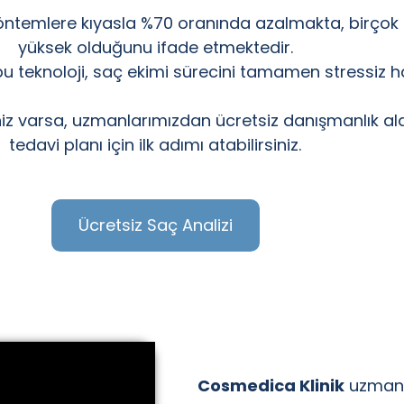
 yöntemlere kıyasla %70 oranında azalmakta, birço
yüksek olduğunu ifade etmektedir.
n bu teknoloji, saç ekimi sürecini tamamen stressiz h
iz varsa, uzmanlarımızdan ücretsiz danışmanlık alab
tedavi planı için ilk adımı atabilirsiniz.
Ücretsiz Saç Analizi
Cosmedica Klinik
uzman k