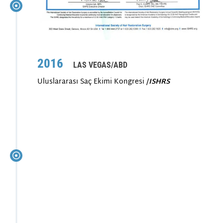
2016
LAS VEGAS/ABD
Uluslararası Saç Ekimi Kongresi /
ISHRS
2016
VALENSIYA/İSPANYA
Saç dökülmesi ve saç ekimi konsültasyonları için
kongre ve toplantı