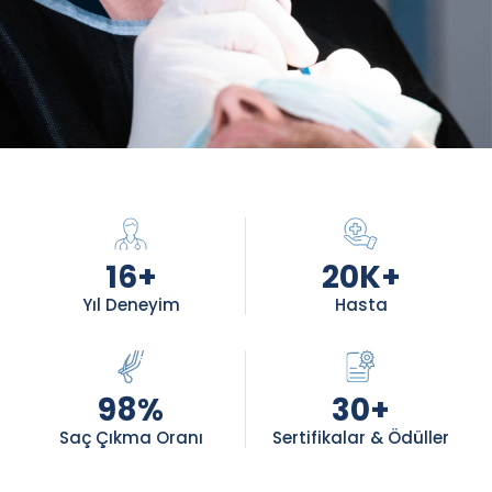
16
+
20
K+
Yıl Deneyim
Hasta
98
%
30
+
Saç Çıkma Oranı
Sertifikalar & Ödüller