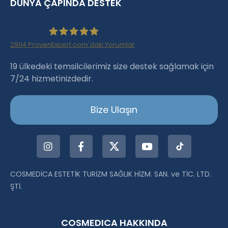
DÜNYA ÇAPINDA DESTEK
2904
ProvenExpert.com'daki Yorumlar
Haartransplantation Istanbul |Dr.Acar aus
19 ülkedeki temsilcilerimiz size destek sağlamak için
7/24 hizmetinizdedir.
Istanbul
Bize Ulaşın
COSMEDİCA ESTETİK TURİZM SAĞLIK HİZM. SAN. ve TİC. LTD.
ŞTİ.
COSMEDICA HAKKINDA