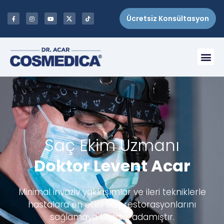
Ücretsiz Konsültasyon
Saç Ekim Uzmanı
Doktor Levent Acar
Minimal invaziv yaklaşımlar ve ileri tekniklerle
hastalara en etkili saç restorasyonlarını
sağlamaya kendini adamıştır.