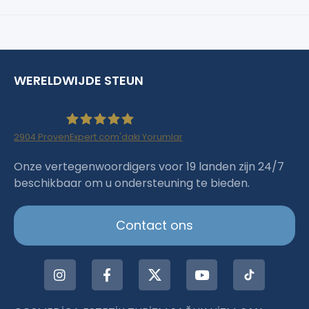
WERELDWIJDE STEUN
2904
ProvenExpert.com'daki Yorumlar
Haartransplantation Istanbul |Dr.Acar aus
Onze vertegenwoordigers voor 19 landen zijn 24/7
beschikbaar om u ondersteuning te bieden.
Istanbul
Contact ons