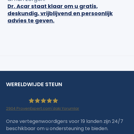
Dr. Acar staat klaar om u gratis,
deskundig, vrijblijvend en persoonlijk
advies te geven.
WERELDWIJDE STEUN
2904
ProvenExpert.com'daki Yorumlar
Haartransplantation Istanbul |Dr.Acar aus
Onze vertegenwoordigers voor 19 landen zijn 24/7
beschikbaar om u ondersteuning te bieden.
Istanbul