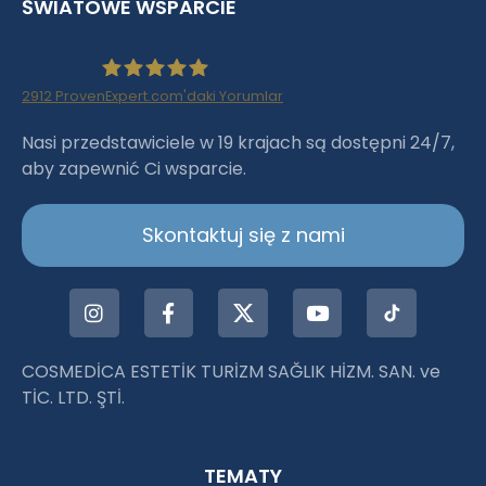
ŚWIATOWE WSPARCIE
2912
ProvenExpert.com'daki Yorumlar
Haartransplantation Istanbul |Dr.Acar aus
Nasi przedstawiciele w 19 krajach są dostępni 24/7,
aby zapewnić Ci wsparcie.
Istanbul
Skontaktuj się z nami
COSMEDİCA ESTETİK TURİZM SAĞLIK HİZM. SAN. ve
TİC. LTD. ŞTİ.
TEMATY