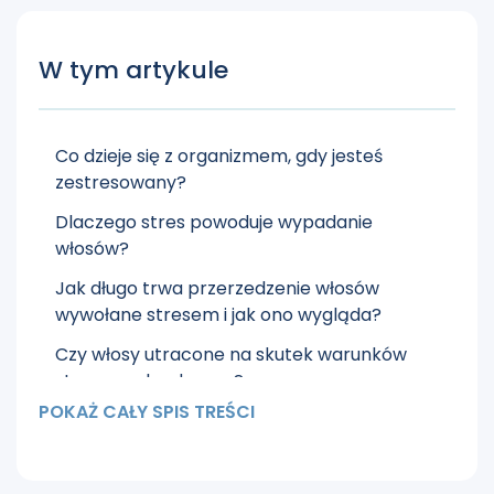
W tym artykule
Co dzieje się z organizmem, gdy jesteś
zestresowany?
Dlaczego stres powoduje wypadanie
włosów?
Jak długo trwa przerzedzenie włosów
wywołane stresem i jak ono wygląda?
Czy włosy utracone na skutek warunków
stresowych odrosną?
POKAŻ CAŁY SPIS TREŚCI
Co można z tym zrobić?