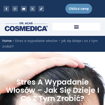
Oblicz cenę
Home
»
Stres a wypadanie włosów – jak się dzieje i co z tym
zrobić?
Stres A Wypadanie
Włosów – Jak Się Dzieje I
Co Z Tym Zrobić?