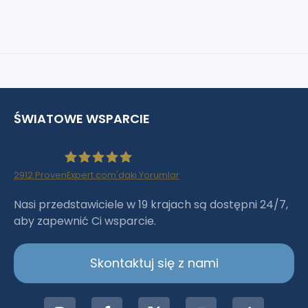
ŚWIATOWE WSPARCIE
2912
ProvenExpert.com'daki Yorumlar
Haartransplantation Istanbul |Dr.Acar aus
Nasi przedstawiciele w 19 krajach są dostępni 24/7,
aby zapewnić Ci wsparcie.
Istanbul
Skontaktuj się z nami