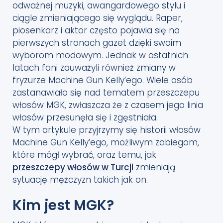
odważnej muzyki, awangardowego stylu i
Czy przeszczep włosów jest dla Ciebie
ciągle zmieniającego się wyglądu. Raper,
odpowiedni?
piosenkarz i aktor często pojawia się na
Podsumowanie
pierwszych stronach gazet dzięki swoim
wyborom modowym. Jednak w ostatnich
latach fani zauważyli również zmiany w
fryzurze Machine Gun Kelly’ego. Wiele osób
zastanawiało się nad tematem przeszczepu
włosów MGK, zwłaszcza że z czasem jego linia
włosów przesunęła się i zgęstniała.
W tym artykule przyjrzymy się historii włosów
Machine Gun Kelly’ego, możliwym zabiegom,
które mógł wybrać, oraz temu, jak
przeszczepy włosów w Turcji
zmieniają
sytuację mężczyzn takich jak on.
Kim jest MGK?