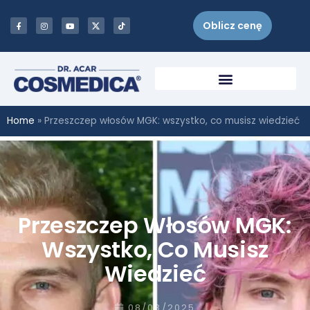
Oblicz cenę
Home
»
Przeszczep włosów MGK: wszystko, co musisz wiedzieć
Przeszczep Włosów MGK:
Wszystko, Co Musisz
Wiedzieć
08/08/2025