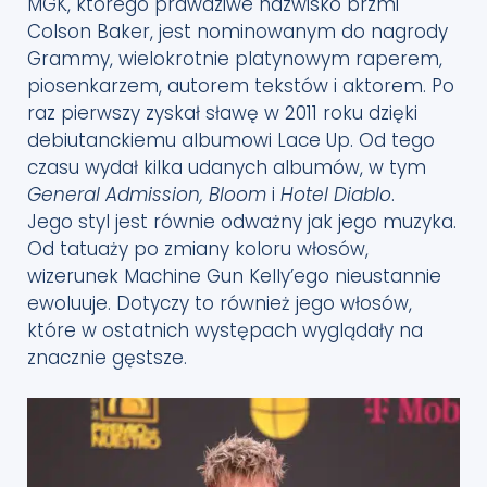
MGK, którego prawdziwe nazwisko brzmi
Colson Baker, jest nominowanym do nagrody
Grammy, wielokrotnie platynowym raperem,
piosenkarzem, autorem tekstów i aktorem. Po
raz pierwszy zyskał sławę w 2011 roku dzięki
debiutanckiemu albumowi Lace Up. Od tego
czasu wydał kilka udanych albumów, w tym
General Admission, Bloom
i
Hotel Diablo
.
Jego styl jest równie odważny jak jego muzyka.
Od tatuaży po zmiany koloru włosów,
wizerunek Machine Gun Kelly’ego nieustannie
ewoluuje. Dotyczy to również jego włosów,
które w ostatnich występach wyglądały na
znacznie gęstsze.