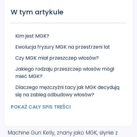
W tym artykule
Kim jest MGK?
Ewolucja fryzury MGK na przestrzeni lat
Czy MGK miał przeszczep włosów?
Jakiego rodzaju przeszczep włosów mógł
mieć MGK?
Dlaczego mężczyźni tacy jak MGK decydują
się na zabieg odbudowy włosów?
Przeszczepy włosów celebrytów w Klinice
POKAŻ CAŁY SPIS TREŚCI
Cosmedica
Czego można się spodziewać po
przeszczepie włosów w Klinice Cosmedica?
Machine Gun Kelly, znany jako MGK, słynie z