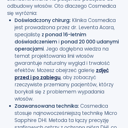
odbudowy włosów. Oto dlaczego Cosmedica
się wyróżnia:
Doświadczony chirurg:
Klinika Cosmedica
jest prowadzona przez dr. Leventa Acara,
specjalistę
z ponad 16-letnim
doświadczeniem
i
ponad 20 000 udanymi
operacjami
. Jego dogłębna wiedza na
temat projektowania linii włosów
gwarantuje naturalny wygląd i trwałość
efektów. Możesz obejrzeć galerię
zdjęć
przed i po zabiegu
, aby zobaczyć
rzeczywiste przemiany pacjentów, którzy
borykali się z problemem wypadania
włosów.
Zaawansowana technika:
Cosmedica
stosuje najnowocześniejszą technikę Micro
Sapphire DHI. Metoda ta łączy precyzję
szafirowych ostrzy z ochroną pióra DHI, co