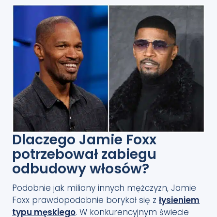
Dlaczego Jamie Foxx
potrzebował zabiegu
odbudowy włosów?
Podobnie jak miliony innych mężczyzn, Jamie
Foxx prawdopodobnie borykał się z
łysieniem
typu męskiego
. W konkurencyjnym świecie