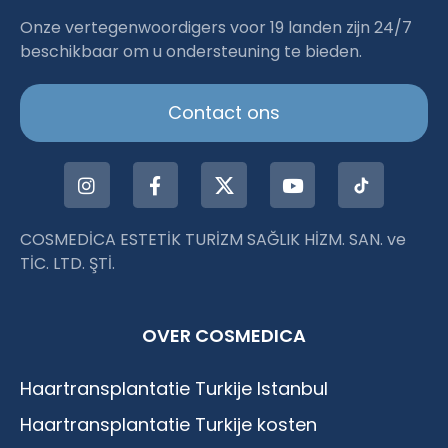
Haartransplantation Istanbul |Dr.Acar aus
Onze vertegenwoordigers voor 19 landen zijn 24/7
beschikbaar om u ondersteuning te bieden.
Istanbul
Contact ons
COSMEDİCA ESTETİK TURİZM SAĞLIK HİZM. SAN. ve
TİC. LTD. ŞTİ.
OVER COSMEDICA
Haartransplantatie Turkije Istanbul
Haartransplantatie Turkije kosten