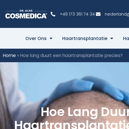
+49 173 361 74 34
nederland
Over Ons
Haartransplantatie
Ha
Home
»
Hoe lang duurt een haartransplantatie precies?
Hoe Lang Duur
Haartransplantati