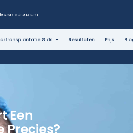
@cosmedica.com
artransplantatie Gids
Resultaten
Prijs
Blo
t Een
e Precies?