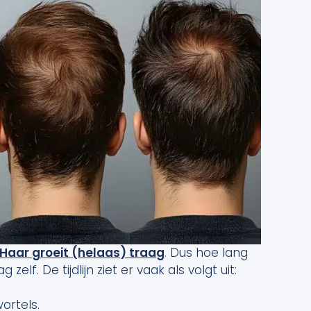
Haar groeit (helaas) traag
. Dus hoe lang
zelf. De tijdlijn ziet er vaak als volgt uit:
ortels.