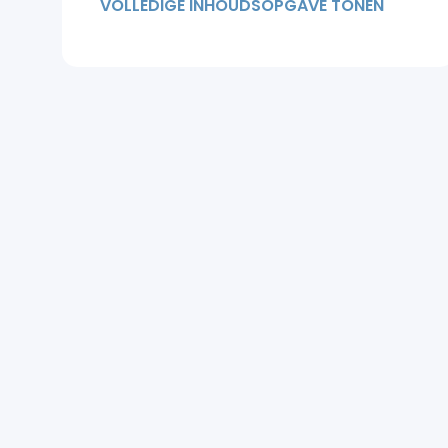
VOLLEDIGE INHOUDSOPGAVE TONEN
Wanneer zie ik het eindresultaat?
Waarom kiezen voor een
haartransplantatie in Turkije?
Het herstel duurt wel even, maar
is het waard