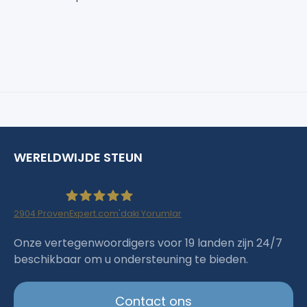
WERELDWIJDE STEUN
2904
ProvenExpert.com'daki Yorumlar
Haartransplantation Istanbul |Dr.Acar aus
Onze vertegenwoordigers voor 19 landen zijn 24/7
beschikbaar om u ondersteuning te bieden.
Istanbul
Contact ons