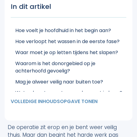
In dit artikel
Hoe voelt je hoofdhuid in het begin aan?
Hoe verloopt het wassen in de eerste fase?
Waar moet je op letten tijdens het slapen?
Waarom is het donorgebied op je
achterhoofd gevoelig?
Mag je alweer veilig naar buiten toe?
Wat gebeurt er na twee weken met je haar?
VOLLEDIGE INHOUDSOPGAVE TONEN
Wanneer zie je de nieuwe haargroei
verschijnen?
Wat maakt de aanpak van onze kliniek zo
De operatie zit erop en je bent weer veilig
effectief?
thuis. Maar dan begint het harde werk pas