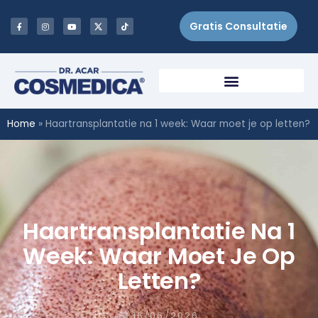
Gratis Consultatie
Home
»
Haartransplantatie na 1 week: Waar moet je op letten?
Haartransplantatie Na 1
Week: Waar Moet Je Op
Letten?
16/06/2026