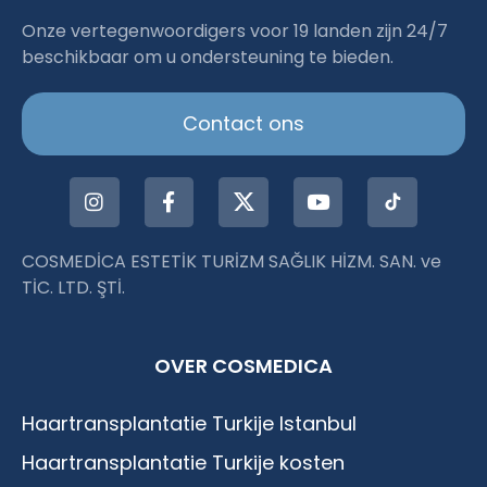
Haartransplantation Istanbul |Dr.Acar aus
Onze vertegenwoordigers voor 19 landen zijn 24/7
beschikbaar om u ondersteuning te bieden.
Istanbul
Contact ons
COSMEDİCA ESTETİK TURİZM SAĞLIK HİZM. SAN. ve
TİC. LTD. ŞTİ.
OVER COSMEDICA
Haartransplantatie Turkije Istanbul
Haartransplantatie Turkije kosten