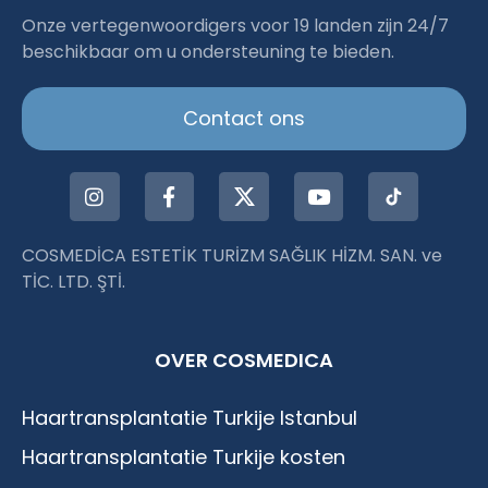
Haartransplantation Istanbul
Onze vertegenwoordigers voor 19 landen zijn 24/7
beschikbaar om u ondersteuning te bieden.
|Dr.Acar aus Istanbul
Contact ons
COSMEDİCA ESTETİK TURİZM SAĞLIK HİZM. SAN. ve
TİC. LTD. ŞTİ.
OVER COSMEDICA
Haartransplantatie Turkije Istanbul
Haartransplantatie Turkije kosten