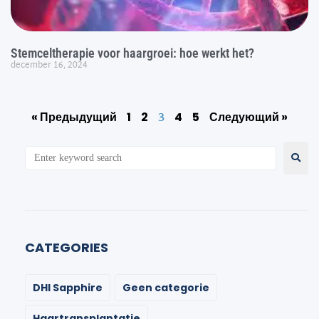
Stemceltherapie voor haargroei: hoe werkt het?
december 16, 2024
3
« Предыдущий
1
2
4
5
Следующий »
CATEGORIES
DHI Sapphire
Geen categorie
Haartransplantatie