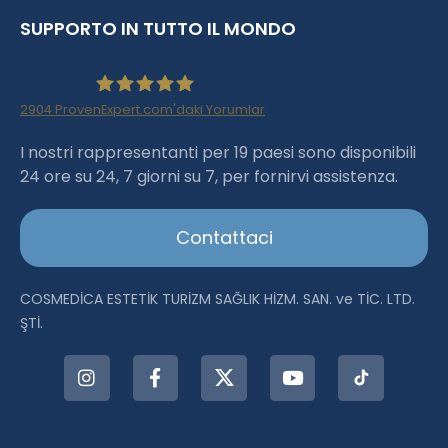
SUPPORTO IN TUTTO IL MONDO
2904
ProvenExpert.com'daki Yorumlar
Haartransplantation Istanbul |Dr.Acar aus
I nostri rappresentanti per 19 paesi sono disponibili
24 ore su 24, 7 giorni su 7, per fornirvi assistenza.
Istanbul
Contattaci
COSMEDİCA ESTETİK TURİZM SAĞLIK HİZM. SAN. ve TİC. LTD.
ŞTİ.