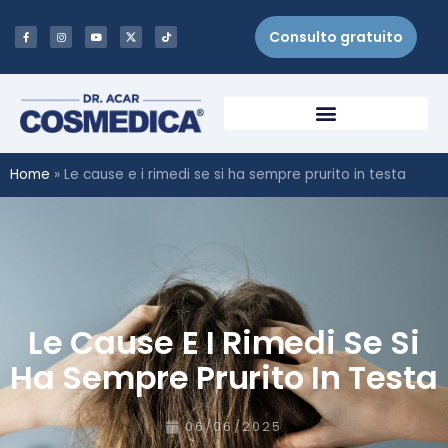
Consulto gratuito
Home
»
Le cause e i rimedi se si ha sempre prurito in testa
Le Cause E I Rimedi Se Si
Ha Sempre Prurito In Testa
06/06/2025