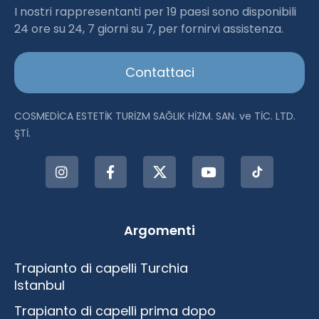
Haartransplantation Istanbul |Dr.Acar aus
I nostri rappresentanti per 19 paesi sono disponibili
24 ore su 24, 7 giorni su 7, per fornirvi assistenza.
Istanbul
Contattaci
COSMEDİCA ESTETİK TURİZM SAĞLIK HİZM. SAN. ve TİC. LTD.
ŞTİ.
Argomenti
Trapianto di capelli Turchia
Istanbul
Trapianto di capelli prima dopo