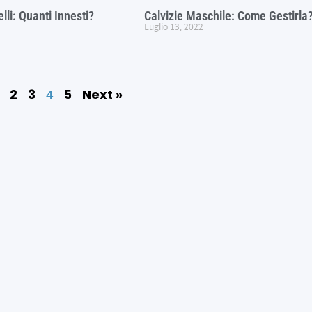
lli: Quanti Innesti?
Calvizie Maschile: Come Gestirla
Luglio 13, 2022
4
2
3
5
Next »