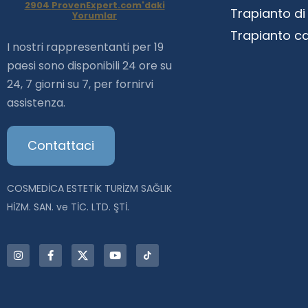
2904
ProvenExpert.com'daki
Trapianto di
Yorumlar
Haartransplantation
Trapianto ca
I nostri rappresentanti per 19
Istanbul |Dr.Acar aus
paesi sono disponibili 24 ore su
24, 7 giorni su 7, per fornirvi
Istanbul
assistenza.
Contattaci
COSMEDİCA ESTETİK TURİZM SAĞLIK
HİZM. SAN. ve TİC. LTD. ŞTİ.