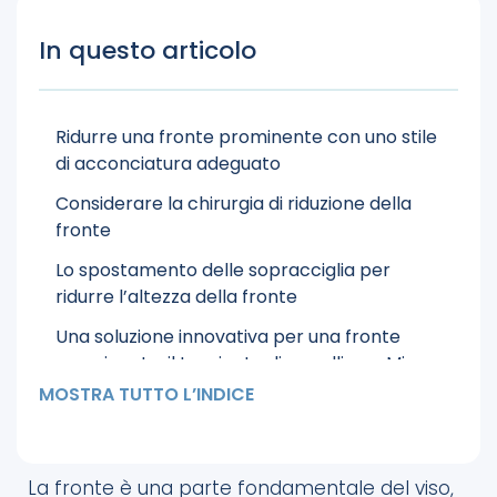
In questo articolo
Ridurre una fronte prominente con uno stile
di acconciatura adeguato
Considerare la chirurgia di riduzione della
fronte
Lo spostamento delle sopracciglia per
ridurre l’altezza della fronte
Una soluzione innovativa per una fronte
prominente: il trapianto di capelli con Micro
Zaffiro DHI
MOSTRA TUTTO L’INDICE
Cosmedica, specialisti del trapianto di capelli
DHI
La fronte è una parte fondamentale del viso,