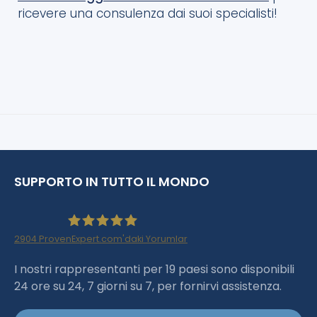
ricevere una consulenza dai suoi specialisti!
SUPPORTO IN TUTTO IL MONDO
2904
ProvenExpert.com'daki Yorumlar
Haartransplantation Istanbul |Dr.Acar aus
I nostri rappresentanti per 19 paesi sono disponibili
24 ore su 24, 7 giorni su 7, per fornirvi assistenza.
Istanbul