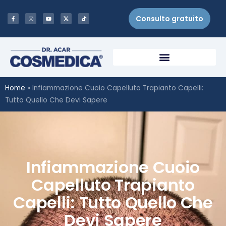
Consulto gratuito
Home
»
Infiammazione Cuoio Capelluto Trapianto Capelli:
Tutto Quello Che Devi Sapere
Infiammazione Cuoio
Capelluto Trapianto
Capelli: Tutto Quello Che
Devi Sapere