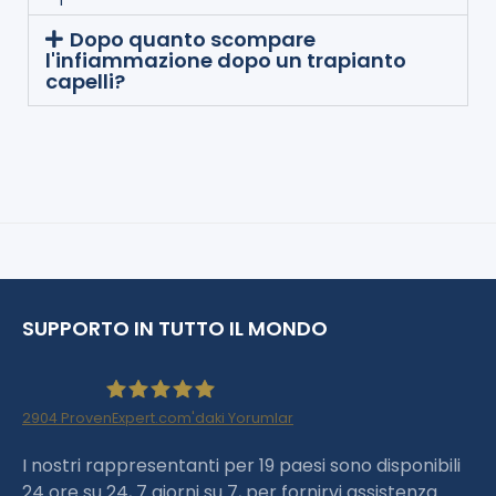
Dopo quanto scompare
l'infiammazione dopo un trapianto
capelli?
SUPPORTO IN TUTTO IL MONDO
2904
ProvenExpert.com'daki Yorumlar
Haartransplantation Istanbul |Dr.Acar aus
I nostri rappresentanti per 19 paesi sono disponibili
24 ore su 24, 7 giorni su 7, per fornirvi assistenza.