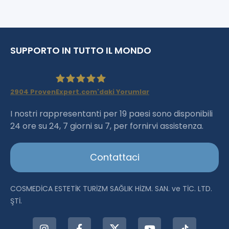
SUPPORTO IN TUTTO IL MONDO
2904
ProvenExpert.com'daki Yorumlar
Haartransplantation Istanbul
I nostri rappresentanti per 19 paesi sono disponibili
24 ore su 24, 7 giorni su 7, per fornirvi assistenza.
|Dr.Acar aus Istanbul
Contattaci
COSMEDİCA ESTETİK TURİZM SAĞLIK HİZM. SAN. ve TİC. LTD.
ŞTİ.