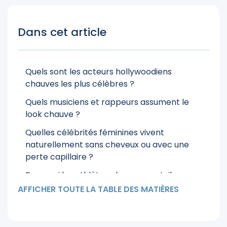
Dans cet article
Quels sont les acteurs hollywoodiens
chauves les plus célèbres ?
Quels musiciens et rappeurs assument le
look chauve ?
Quelles célébrités féminines vivent
naturellement sans cheveux ou avec une
perte capillaire ?
Pourquoi les athlètes chauves sont-ils perçus
comme des précurseurs ?
AFFICHER TOUTE LA TABLE DES MATIÈRES
Quelles stars de la télévision et humoristes
sont célèbres pour leur look chauve ?