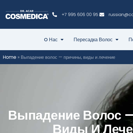
+7 995 606 00 95
russian@c
O Нас
Пересадка Волос
П
Home
»
Выпадение волос — причины, виды и лечение
Выпадение Волос 
Виды И Леч