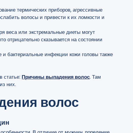
зование термических приборов, агрессивные
ослабить волосы и привести к их ломкости и
еря веса или экстремальные диеты могут
то отрицательно сказывается на состоянии
ые и бактериальные инфекции кожи головы также
в статье:
Причины выпадения волос
. Там
из них.
дения волос
щин
особенности. В отличие от мужчин, поредение