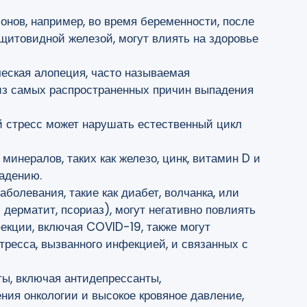
монов, например, во время беременности, после
щитовидной железой, могут влиять на здоровье
ческая алопеция, часто называемая
из самых распространенных причин выпадения
й стресс может нарушать естественный цикл
 минералов, таких как железо, цинк, витамин D и
падению.
аболевания, такие как диабет, волчанка, или
дерматит, псориаз), могут негативно повлиять
екции, включая COVID-19, также могут
тресса, вызванного инфекцией, и связанных с
ты, включая антидепрессанты,
ния онкологии и высокое кровяное давление,