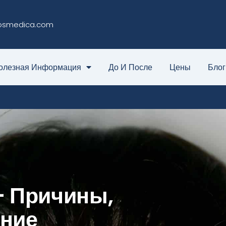
osmedica.com
олезная Информация
До И После
Цены
Блог
— Причины,
ение