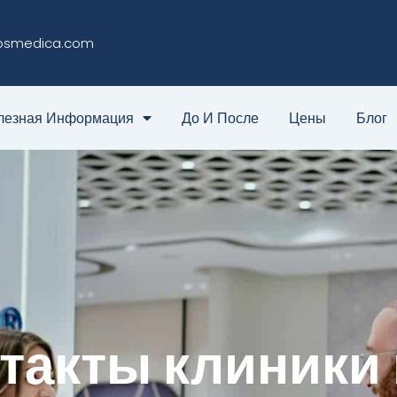
osmedica.com
лезная Информация
До И После
Цены
Блог
такты клиники