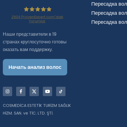
Пересадка вол
Пересадка вол
2904
ProvenExpert.com'daki
Пересадка вол
Yorumlar
Haartransplantation
Наши представители в 19
Istanbul |Dr.Acar aus
странах круглосуточно готовы
оказать вам поддержку.
Istanbul
Начать анализ волос
COSMEDİCA ESTETİK TURİZM SAĞLIK
HİZM. SAN. ve TİC. LTD. ŞTİ.