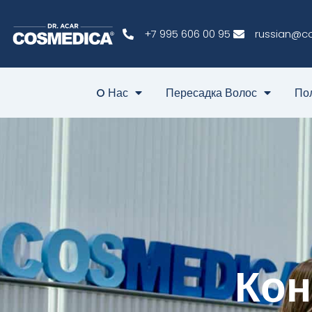
+7 995 606 00 95
russian@c
O Нас
Пересадка Волос
По
Кон