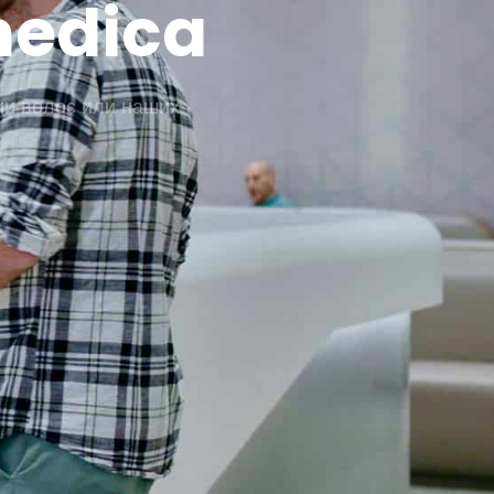
medica
ии волос или наших