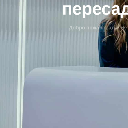
переса
Добро пожаловать!
Не 