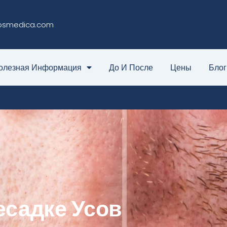
osmedica.com
олезная Информация
До И После
Цены
Блог
есадке Усов