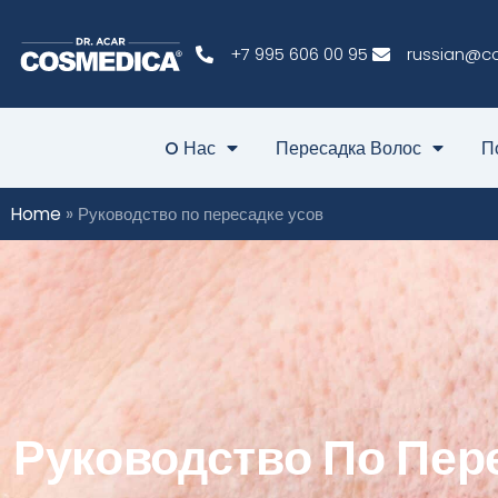
+7 995 606 00 95
russian@c
O Нас
Пересадка Волос
П
Home
»
Руководство по пересадке усов
Руководство По Пер