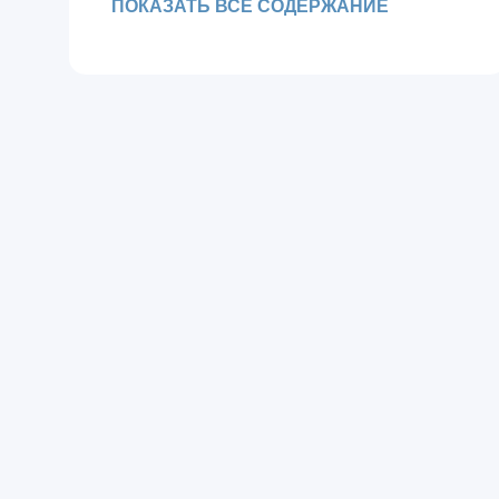
ПОКАЗАТЬ ВСЁ СОДЕРЖАНИЕ
Сколько стоит пересадка усов?
Риски и побочные эффекты
пересадки усов
Кому не подойдёт пересадка усов?
Альтернативы пересадке усов
Как выбрать клинику для пересадки
усов?
Бесплатный анализ волос