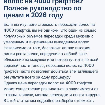
волос на 4000 графтов?
FUE или DHI: что выбрать?
Полное руководство по
Почему пациенты выбирают Турцию и
ценам в 2026 году
Cosmedica?
Если вы изучаете стоимость пересадки волос на
Итог
4000 графтов, вы не одиноки. Это один из самых
Бесплатный анализ волос
популярных объёмов пересадки среди мужчин с
умеренным и выраженным выпадением волос.
Независимо от того, беспокоит ли вас высокая
линия роста волос, поредение в лобной зоне,
облысение на макушке или потеря густоты по всей
верхней части головы, пересадка волос на 4000
графтов часто позволяет добиться впечатляющего
результата всего за одну процедуру.
Однако цена пересадки волос на 4000 графтов
может существенно различаться в зависимости от
страны, клиники, метода пересадки и опыта хирурга.
В этой статье мы подробно разберём стоимость