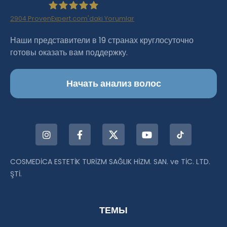
2904
ProvenExpert.com'daki Yorumlar
Haartransplantation Istanbul |Dr.Acar aus
Наши представители в 19 странах круглосуточно
готовы оказать вам поддержку.
Istanbul
Начать анализ волос
COSMEDİCA ESTETİK TURİZM SAĞLIK HİZM. SAN. ve TİC. LTD.
ŞTİ.
ТЕМЫ