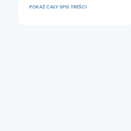
włosów w brodzie
POKAŻ CAŁY SPIS TREŚCI
Przeszczep włosów dla brody