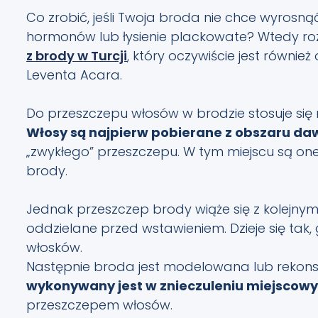
Co zrobić, jeśli Twoja broda nie chce wyrosną
hormonów lub łysienie plackowate? Wtedy r
z brody w Turcji
, który oczywiście jest równi
Leventa Acara.
Do przeszczepu włosów w brodzie stosuje się me
Włosy są najpierw pobierane z obszaru da
„zwykłego” przeszczepu. W tym miejscu są on
brody.
Jednak przeszczep brody wiąże się z kolejny
oddzielane przed wstawieniem. Dzieje się tak
włosków.
Następnie broda jest modelowana lub rekon
wykonywany jest w znieczuleniu miejscow
przeszczepem włosów.