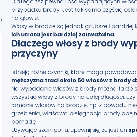
Dlatego też pewna ilość wypadających włosó
e
przypadku brody. Jest tak samo częścią osłon
na głowie.
a
Włosy w brodzie są jednak grubsze i bardziej k
ich utrata jest bardziej zauważalna.
Dlaczego włosy z brody wy
przyczyny
Istnieją różne czynniki, które mogą powodo
mężczyzna traci około 50 włosów z brody d
Na wypadanie włosów z brody można także spo
wszystkie włosy z brody na całej długości, czy 
łamanie włosów na brodzie, np. z powodu nie
grzebienia, właściwa pielęgnacja brody obejm
pomadę.
Używając szamponu, upewnij się, że jest on
sp