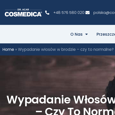
+48 576 580 020
polska@co
O Nas
Przeszc
Home
»
Wypadanie włosów w brodzie – czy to normalne?
Wypadanie Włosów
– Czy To Norm