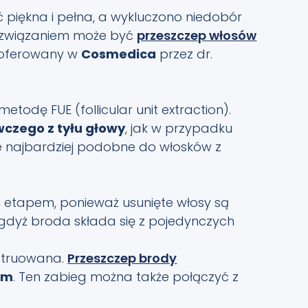
ć piękna i pełna, a wykluczono niedobór
ozwiązaniem może być
przeszczep włosów
eż oferowany w
Cosmedica
przez dr.
todę FUE (follicular unit extraction).
wczego z tyłu głowy
, jak w przypadku
e najbardziej podobne do włosków z
m etapem, ponieważ usunięte włosy są
, gdyż broda składa się z pojedynczych
struowana.
Przeszczep brody
ym
. Ten zabieg można także połączyć z