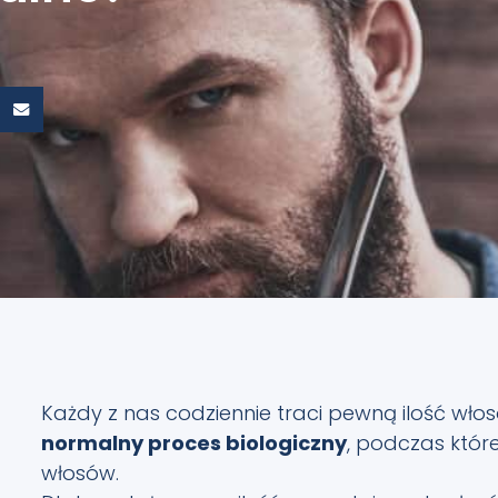
Każdy z nas codziennie traci pewną ilość wło
normalny proces biologiczny
, podczas któr
włosów.