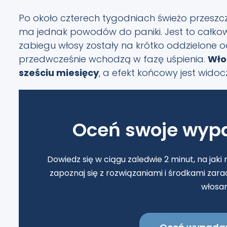
Po około czterech tygodniach świeżo przeszc
ma jednak powodów do paniki. Jest to całko
zabiegu włosy zostały na krótko oddzielone 
przedwcześnie wchodzą w fazę uśpienia.
Wło
sześciu miesięcy
, a efekt końcowy jest widoc
Oceń swoje wyp
Dowiedz się w ciągu zaledwie 2 minut, na jaki 
zapoznaj się z rozwiązaniami i środkami zarad
włosam