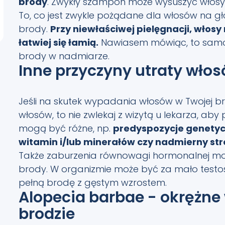
brody
. Zwykły szampon może wysuszyć włosy 
To, co jest zwykle pożądane dla włosów na gł
brody.
Przy niewłaściwej pielęgnacji, włosy 
łatwiej się łamią.
Nawiasem mówiąc, to samo 
brody w nadmiarze.
Inne przyczyny utraty włos
Jeśli na skutek wypadania włosów w Twojej br
włosów, to nie zwlekaj z wizytą u lekarza, a
mogą być różne, np.
predyspozycje genetyc
witamin i/lub minerałów czy nadmierny str
Także zaburzenia równowagi hormonalnej 
brody. W organizmie może być za mało testost
pełną brodę z gęstym wzrostem.
Alopecia barbae - okrężn
brodzie