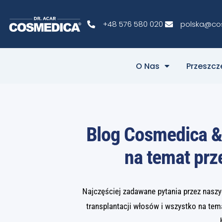
+48 576 580 020
polska@co
O Nas
Przeszc
Blog Cosmedica &
na temat pr
Najczęściej zadawane pytania przez naszy
transplantacji włosów i wszystko na tem