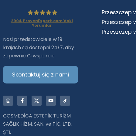
Przeszczep 
2904
ProvenExpert.com'daki
Przeszczep 
Yorumlar
Haartransplantation
Przeszczep 
Nasi przedstawiciele w 19
Istanbul |Dr.Acar aus
krajach są dostępni 24/7, aby
zapewnić Ci wsparcie.
Istanbul
Skontaktuj się z nami
COSMEDİCA ESTETİK TURİZM
SAĞLIK HİZM. SAN. ve TİC. LTD.
ŞTİ.