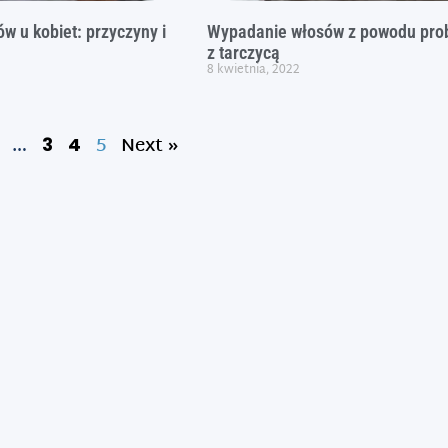
w u kobiet: przyczyny i
Wypadanie włosów z powodu pr
z tarczycą
8 kwietnia, 2022
…
5
Next »
3
4