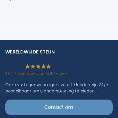
WERELDWIJDE STEUN
2904
ProvenExpert.com'daki Yorumlar
Haartransplantation Istanbul |Dr.Acar aus
Onze vertegenwoordigers voor 19 landen zijn 24/7
beschikbaar om u ondersteuning te bieden.
Istanbul
Contact ons