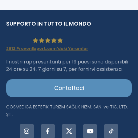
SUPPORTO IN TUTTO IL MONDO
2912
ProvenExpert.com'daki Yorumlar
Haartransplantation Istanbul
I nostri rappresentanti per 19 paesi sono disponibili
24 ore su 24, 7 giorni su 7, per fornirvi assistenza.
|Dr.Acar aus Istanbul
Contattaci
COSMEDİCA ESTETİK TURİZM SAĞLIK HİZM. SAN. ve TİC. LTD.
ŞTİ.