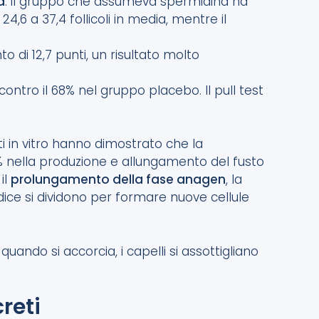
a
: il gruppo che assumeva spermidina ha
6 a 37,4 follicoli in media, mentre il
o di 12,7 punti, un risultato molto
ntro il 68% nel gruppo placebo. Il pull test
vati in vitro hanno dimostrato che la
% nella produzione e allungamento del fusto
 il
prolungamento della fase anagen
, la
radice si dividono per formare nuove cellule
uando si accorcia, i capelli si assottigliano
reti