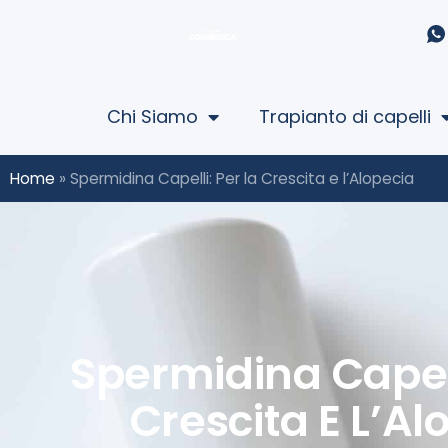
Chi Siamo
Trapianto di capelli
Home
»
Spermidina Capelli: Per la Crescita e l’Alopecia
Spermidina Capell
Crescita E L’Al