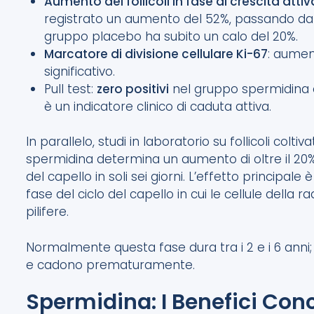
Aumento dei follicoli in fase di crescita attiv
registrato un aumento del 52%, passando da 24,
gruppo placebo ha subito un calo del 20%.
Marcatore di divisione cellulare Ki-67
: aument
significativo.
Pull test:
zero positivi
nel gruppo spermidina co
è un indicatore clinico di caduta attiva.
In parallelo, studi in laboratorio su follicoli colti
spermidina determina un aumento di oltre il 20
del capello in soli sei giorni. L’effetto principale è
fase del ciclo del capello in cui le cellule della 
pilifere.
Normalmente questa fase dura tra i 2 e i 6 anni; q
e cadono prematuramente.
Spermidina: I Benefici Conc