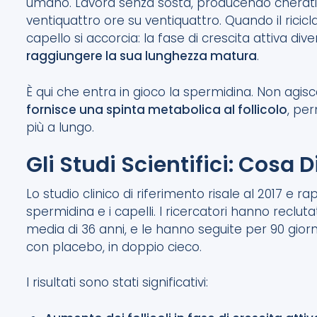
umano. Lavora senza sosta, producendo cheratina,
ventiquattro ore su ventiquattro. Quando il ricicla
capello si accorcia: la fase di crescita attiva di
raggiungere la sua lunghezza matura
.
È qui che entra in gioco la spermidina. Non ag
fornisce una spinta metabolica al follicolo
, pe
più a lungo.
Gli Studi Scientifici: Cosa D
Lo studio clinico di riferimento risale al 2017 e ra
spermidina e i capelli. I ricercatori hanno reclu
media di 36 anni, e le hanno seguite per 90 giorn
con placebo, in doppio cieco.
I risultati sono stati significativi: