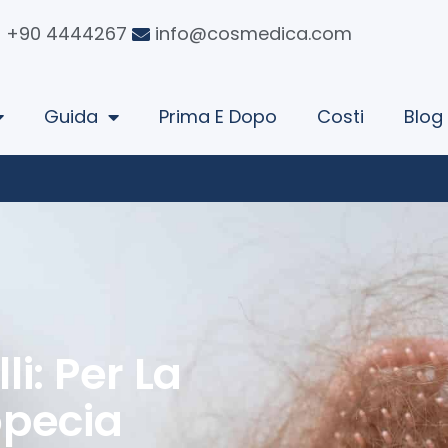
+90 4444267
info@cosmedica.com
Guida
Prima E Dopo
Costi
Blog
i: Per La
opecia