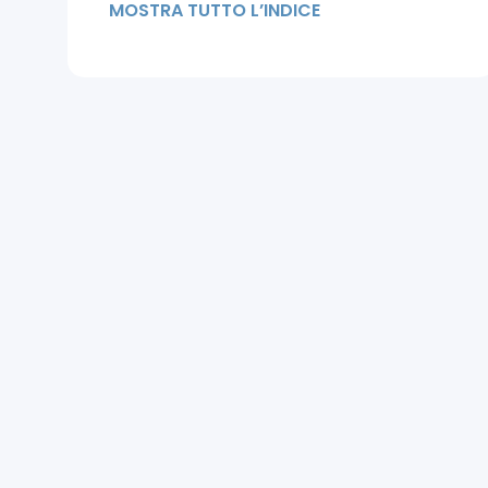
MOSTRA TUTTO L’INDICE
Crescita dei Capelli: Fonti
Alimentari di Spermidina
Dosaggio e Durata
dell'Integrazione
Fase Anagen: Il Cuore della
Crescita Capillare
Cos'è la Spermidina nel Contesto
della Salute Generale
Quando la Spermidina Non Basta
Conclusione: La Spermidina è
Giusta per Te?