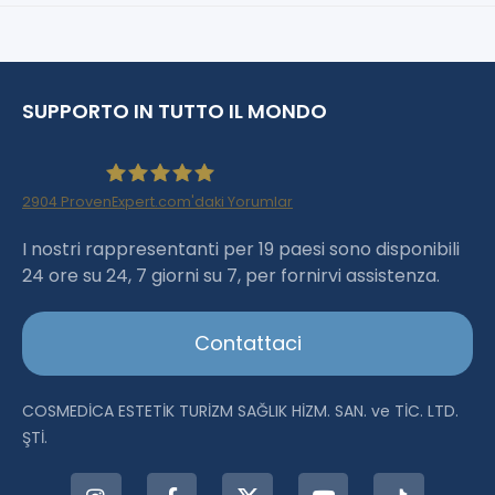
SUPPORTO IN TUTTO IL MONDO
2904
ProvenExpert.com'daki Yorumlar
Haartransplantation Istanbul |Dr.Acar aus
I nostri rappresentanti per 19 paesi sono disponibili
24 ore su 24, 7 giorni su 7, per fornirvi assistenza.
Istanbul
Contattaci
COSMEDİCA ESTETİK TURİZM SAĞLIK HİZM. SAN. ve TİC. LTD.
ŞTİ.