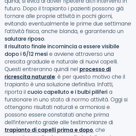
quindi, si evita di dover ripetere altri interventi in
futuro. Dopo il trapianto i pazienti possono già
tornare alle proprie attività in pochi giorni,
evitando eventualmente le prime due settimane
l’attività fisica, anche blanda, e garantendo un
salutare riposo
.
Il risultato finale incomincia a essere visibile
dopo i 6/12 mesi
e avviene attraverso una
crescita graduale e naturale di nuovi capelli.
Questi entreranno quindi nel
processo di
ricrescita naturale
: è per questo motivo che il
trapianto è una soluzione definitiva. Infatti,
riporta il
cuoio capelluto e i bulbi piliferi
a
funzionare in uno stato di normo attività. Oggi si
ottengono risultati naturali e armoniosi e
possono essere constatati anche prima
dell’intervento grazie alle testimonianze di
trapianto di capelli prima e dopo
, che