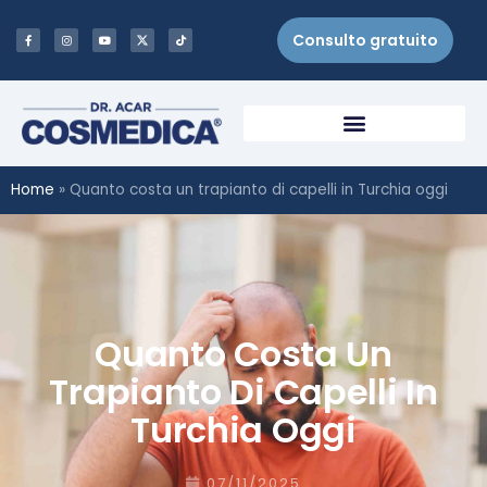
Consulto gratuito
Home
»
Quanto costa un trapianto di capelli in Turchia oggi
Quanto Costa Un
Trapianto Di Capelli In
Turchia Oggi
07/11/2025