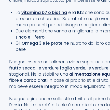
chiave, indicati soprattutto per il benessere dei 
La
vitamina b7 o biotina
e la
B12
che sono du
produrre la cheratina. Soprattutto negli ove
meno presenti per cui bisogna scegliere alime
Due elementi che vanno a migliorare la micro
zinco e il ferro
.
Gli
Omega 3 e le proteine
nutrono dal loro can
pelle.
Bisogna inserire nell’alimentazione super nutri
frutta secca, le verdure foglia verde, le verdure 
stagionali. Nello stabilire una
alimentazione equi
fibre e carboidrati
in base al proprio stile di vi
ma deve essere integrato in modo equilibrato i
Bisogna agire anche sullo stile di vita e il prim
l’ansia. Nella società attuale è complicato, ma l