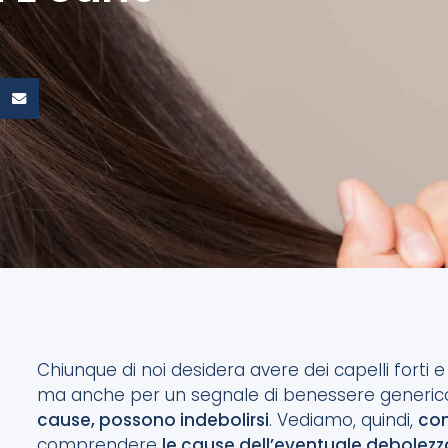
Chiunque di noi desidera avere dei capelli forti 
ma anche per un segnale di benessere generic
cause, possono indebolirsi
. Vediamo, quindi,
com
comprendere
le cause dell’eventuale debolezz