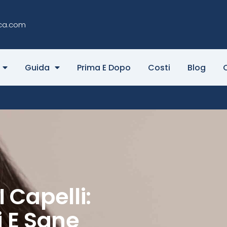
ca.com
Guida
Prima E Dopo
Costi
Blog
 Capelli:
i E Sane