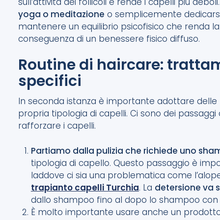
sull’attività dei follicoli e rende i capelli più deb
yoga o meditazione
o semplicemente dedicarsi d
mantenere un equilibrio psicofisico che renda 
conseguenza di un benessere fisico diffuso.
Routine di haircare: tratta
specifici
In seconda istanza è importante adottare delle
propria tipologia di capelli. Ci sono dei passagg
rafforzare i capelli.
Partiamo dalla pulizia che richiede uno sha
tipologia di capello. Questo passaggio è imp
laddove ci sia una problematica come l’alop
trapianto capelli Turchia
. La
detersione va s
dallo shampoo fino al dopo lo shampoo con 
È molto importante usare anche un prodotto p