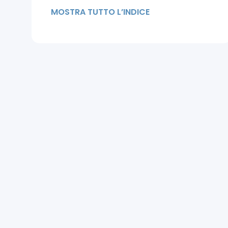
Debolezza e caduta dei capelli:
MOSTRA TUTTO L’INDICE
quando preoccuparsi
Come mantenere i risultati nel
tempo
Conclusione