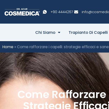
+90 4444267
info@cosmedi
Chi Siamo
Trapianto Di Capelli
Home
»
Come rafforzare i capelli: strategie efficaci e sane
Come Rafforzare I
Strategie Efficac