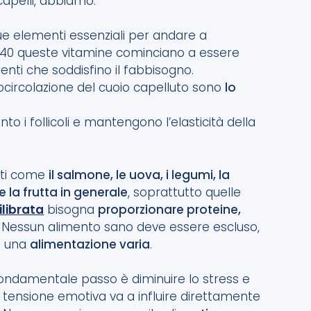
capelli, abbiamo:
e elementi essenziali per andare a
r 40 queste vitamine cominciano a essere
nti che soddisfino il fabbisogno.
circolazione del cuoio capelluto sono
lo
to i follicoli e mantengono l’elasticità della
enti come
il salmone, le uova, i legumi, la
e la frutta in generale
, soprattutto quelle
librata
bisogna
proporzionare proteine,
ta. Nessun alimento sano deve essere escluso,
n una
alimentazione varia
.
o fondamentale passo è diminuire lo stress e
a tensione emotiva va a influire direttamente