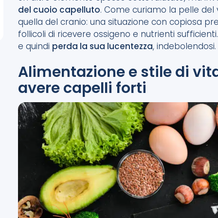
del cuoio capelluto
. Come curiamo la pelle del 
quella del cranio: una situazione con copiosa pr
follicoli di ricevere ossigeno e nutrienti suffici
e quindi
perda la sua lucentezza
, indebolendosi.
Alimentazione e stile di vit
avere capelli forti