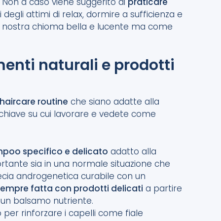
oli. Non a caso viene suggerito di
praticare
egli attimi di relax, dormire a sufficienza e
la nostra chioma bella e lucente ma come
menti naturali e prodotti
haircare routine
che siano adatte alla
i chiave su cui lavorare e vedete come
mpoo specifico e delicato
adatto alla
ortante sia in una normale situazione che
ecia androgenetica curabile con un
empre fatta con prodotti delicati
a partire
un balsamo nutriente.
er rinforzare i capelli come fiale