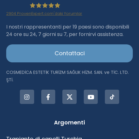
2904
ProvenExpert.com'daki Yorumlar
Haartransplantation Istanbul |Dr.Acar aus
I nostri rappresentanti per 19 paesi sono disponibili
24 ore su 24, 7 giorni su 7, per fornirvi assistenza.
Istanbul
Contattaci
COSMEDİCA ESTETİK TURİZM SAĞLIK HİZM. SAN. ve TİC. LTD.
ŞTİ.
Argomenti
Trapianto di capelli Turchia